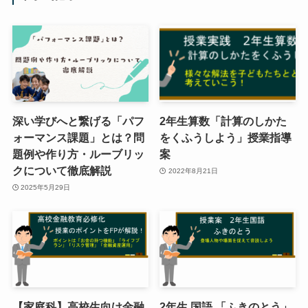
深い学びへと繋げる「パフ
2年生算数「計算のしかた
ォーマンス課題」とは？問
をくふうしよう」授業指導
題例や作り方・ルーブリッ
案
クについて徹底解説
2022年8月21日
2025年5月29日
【家庭科】高校生向け金融
2年生 国語 「ふきのとう」