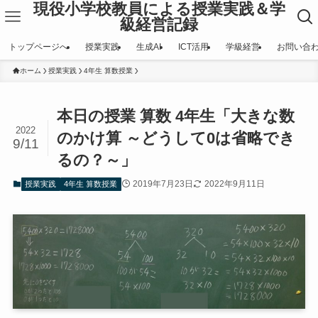
現役小学校教員による授業実践＆学
級経営記録
トップページへ
授業実践
生成AI
ICT活用
学級経営
お問い合
ホーム
授業実践
4年生 算数授業
本日の授業 算数 4年生「大きな数
2022
のかけ算 ～どうして0は省略でき
9/11
るの？～」
2019年7月23日
2022年9月11日
授業実践
4年生 算数授業