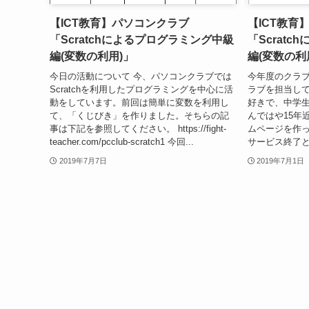
【ICT教育】パソコンクラブ
【ICT教
「Scratchによるプログラミング中級
「Scrat
編(変数の利用)」
編(変数の利
今日の活動について 今、パソコンクラブでは
今年度のクラ
Scratchを利用したプログラミングを中心に活
ラブを担当し
動をしています。前回は簡単に変数を利用し
好きで、中学
て、「くじびき」を作りました。そちらの記
んではや15年
事は下記を参照してください。 https://fight-
ムページを作っ
teacher.com/pcclub-scratch1 今回...
サービス終了と
2019年7月7日
2019年7月1日