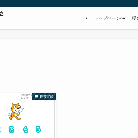
学
トップページへ
授
授業実践