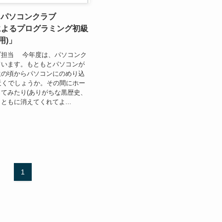
育】パソコンクラブ
chによるプログラミング初級
用)」
ブ担当 今年度は、パソコンク
ています。もともとパソコンが
生の頃からパソコンにのめり込
近くでしょうか。その間にホー
てみたり(ありがちな黒歴史、
ともに消えてくれてよ...
1