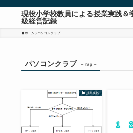
現役小学校教員による授業実践＆
級経営記録
ホーム
パソコンクラブ
パソコンクラブ
– tag –
授業実践