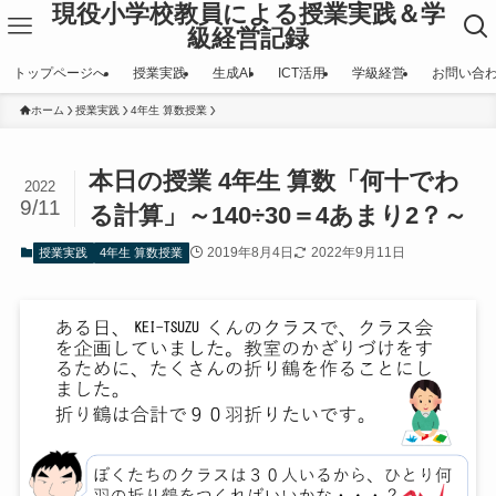
現役小学校教員による授業実践＆学
級経営記録
トップページへ
授業実践
生成AI
ICT活用
学級経営
お問い合
ホーム
授業実践
4年生 算数授業
本日の授業 4年生 算数「何十でわ
2022
9/11
る計算」～140÷30＝4あまり2？～
2019年8月4日
2022年9月11日
授業実践
4年生 算数授業