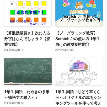
【算数授業開き】次に入る
【プログラミング教育】
数字はなんでしょう？【授
Scratch Jrの使い方 1年生
業実践】
向けの教材&授業①
2020年4月2日
2020年3月8日
1年生 国語「たぬきの糸車
1年生 国語「じどう車くら
～物語文の導入～」
べ～オリジナルの車をシン
キングツールを使って考え
2020年2月21日