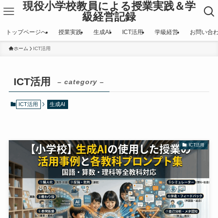
現役小学校教員による授業実践＆学
級経営記録
トップページへ
授業実践
生成AI
ICT活用
学級経営
お問い合
ホーム
ICT活用
ICT活用
– category –
ICT活用
生成AI
ICT活用