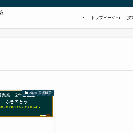
学
トップページへ
授
2年生 国語授業