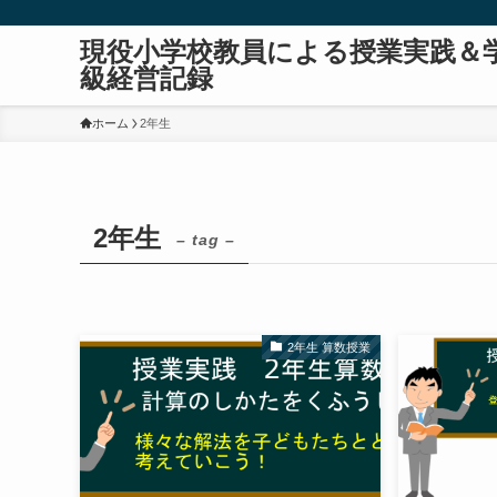
現役小学校教員による授業実践＆
級経営記録
ホーム
2年生
2年生
– tag –
2年生 算数授業